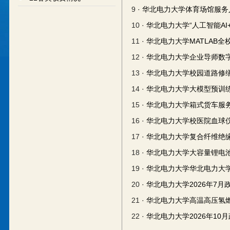
9
· 华北电力大学体育场馆服
10
· 华北电力大学“人工智能
11
· 华北电力大学MATLAB
12
· 华北电力大学企业导师
13
· 华北电力大学校园道路
14
· 华北电力大学大模型预
15
· 华北电力大学箱式货车服
16
· 华北电力大学校医院血
17
· 华北电力大学复合纤维
18
· 华北电力大学大容量锂
19
· 华北电力大学华北电力大学
20
· 华北电力大学2026年7
21
· 华北电力大学高温高压氢燃烧
22
· 华北电力大学2026年10