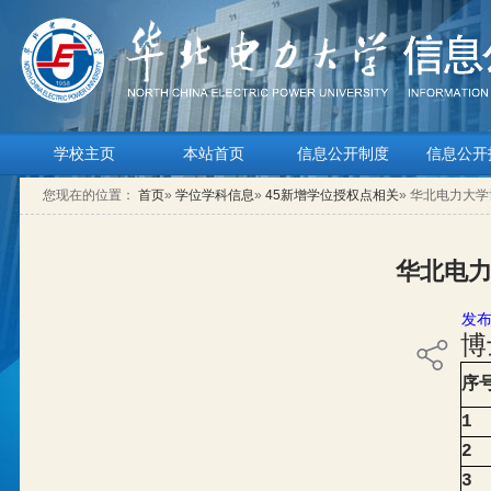
学校主页
本站首页
信息公开制度
信息公开
您现在的位置：
首页
»
学位学科信息
»
45新增学位授权点相关
» 华北电力大
华北电
发布
博
序
1
2
3