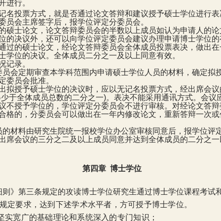
开进行。
记名投票方式，就是否通过论文答辩和建议授予硕士学位进行表
委员会主席签字后，报学位评定分委员会。
的硕士论文，论文答辩委员会的半数以上成员如认为申请人的论
位的决议外，还可以向学位评定委员会建议办理申请博士学位的
通过的硕士论文，经论文答辩委员会全体成员投票表决，做出在
士学位的决议。全体成员二分之一及以上同意有效。
况记录。
委员会定期审查本学科范围内申请硕士学位人员的材料，确定拟
定委员会批准。
出拟授予硕士学位的决议时，应以无记名投票方式，经出席会议
得少于全体成员总数的二分之一
)
。表决不能采用通讯方式。会议
议不授予学位的，学位评定分委员会不进行审核。对经论文答辩
合格的，分委员会可以做出在一年内修改论文，重新答辩一次或
员的材料由研究生院统一报校学位办公室审核同意后，报学位评
出席会议的三分之二及以上成员同意并达到全体成员的二分之一
第四章
博士学位
细则》第三条规定的攻读博士学位研究生通过博士学位课程考试
规定要求，达到下述学术水平者，方可授予博士学
位。
坚实宽广的基础理论和系统深入的专门知识；