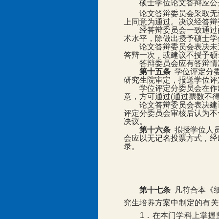
硕士学位论文答辩应公
论文答辩委员会采取无
上同意为通过。决议经答辩
经答辩委员会一致通过
术水平，除做出授予硕士学
论文答辩委员会表决未
答辩一次，或建议不授予硕
答辩委员会应有答辩情
第十五条
学位评定分
研究生院审定，报送学位评
学位评定分委员会在作
意，方可通过
(
通过票数不
论文答辩委员会表决建
评定分委员会审核后认为不
决议。
第十六条
拟授学位人
会应以无记名投票方式，经
录。
第十七条
凡符合本《
究生培养方
案中制定的有关
1
．在本门学科上掌握