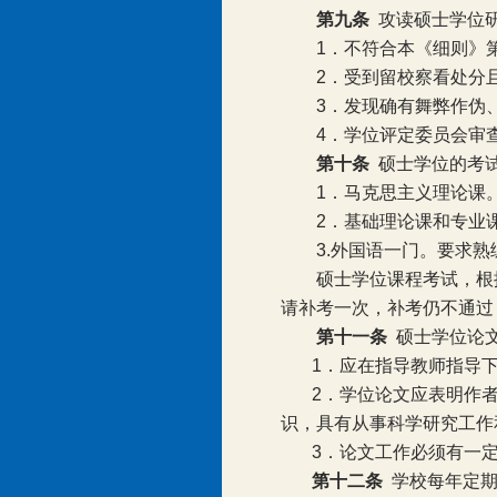
第九条
攻读硕士学位
1
．不符合本《细则》
2
．受到留校察看处分
3
．发现确有舞弊作伪
4
．学位评定委员会审
第十条
硕士学位的考
1
．马克思主义理论课
2
．基础理论课和专业
3.
外国语一门。要求熟
硕士学位课程考试，根
请补考一次，补考仍不通过
第十一条
硕士学位论
1
．应在指导教师指导
2
．学位论文应表明作
识，具有从事科学研究工作
3
．论文工作必须有一
第十二条
学校每年定