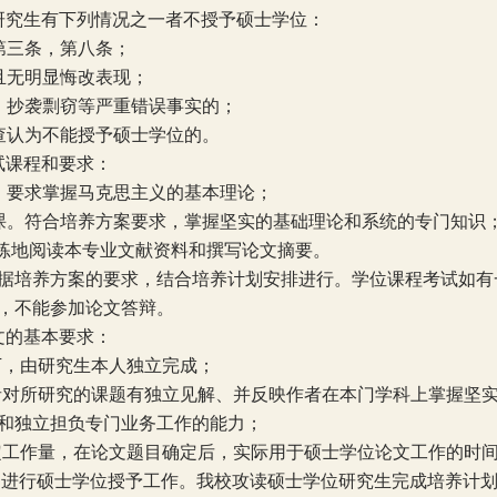
研究生有下列情况之一者不授予硕士学位：
第三条，第八条；
且无明显悔改表现；
、抄袭剽窃等严重错误事实的；
查认为不能授予硕士学位的。
试课程和要求：
。要求掌握马克思主义的基本理论；
课。符合培养方案要求，掌握坚实的基础理论和系统的专门知识
练地阅读本专业文献资料和撰写论文摘要。
据培养方案的要求，结合培养计划安排进行。学位课程考试如有
，不能参加论文答辩。
文的基本要求：
下，由研究生本人独立完成；
者对所研究的课题有独立见解、并反映作者在本门学科上掌握坚
和独立担负专门业务工作的能力；
定工作量，在论文题目确定后，实际用于硕士学位论文工作的时
期进行硕士学位授予工作。我校攻读硕士学位研究生完成培养计