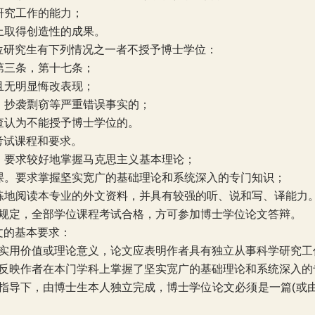
研究工作的能力；
上取得创造性的成果。
位研究生有下列情况之一者不授予博士学位：
第三条，第十七条；
且无明显悔改表现；
、抄袭剽窃等严重错误事实的；
查认为不能授予博士学位的。
考试课程和要求。
。要求较好地掌握马克思主义基本理论；
课。要求掌握坚实宽广的基础理论和系统深入的专门知识；
练地阅读本专业的外文资料，并具有较强的听、说和写、译能力
规定，全部学位课程考试合格，方可参加博士学位论文答辩。
文的基本要求：
实用价值或理论意义，论文应表明作者具有独立从事科学研究工
反映作者在本门学科上掌握了坚实宽广的基础理论和系统深入的
指导下，由博士生本人独立完成，博士
学位论文必须是一篇
(
或