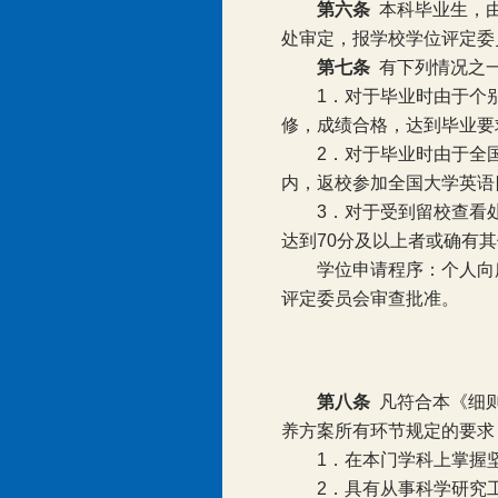
第六条
本科毕业生，
处审定，报学校学位评定委
第七条
有下列情况之
1
．对于毕业时由于个
修，成绩合格，达到毕业要
2
．对于毕业时由于全
内，返校参加全国大学英语
3
．对于受到留校查看
达到
70
分及以上者或确有其
学位申请程序：个人向
评定委员会审查批准。
第八条
凡符合本《细
养方案所有环节规定的要求
1
．在本门学科上掌握
2
．具有从事科学研究