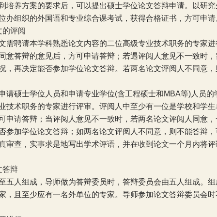
到培养方案的要求后，可以提出硕士学位论文答辩申请。以研究
位办组织的外国语和专业综合课考试，获得合格证书，方可申请
文的评阅
文需聘请本学科熟悉论文内容的二位高级专业技术职务的专家进
同意答辩的意见后，方可申请答辩；若遇评阅人意见不一致时，
况，再决定能否参加学位论文答辩。若两名论文评阅人不同意，
申请硕士学位人员和申请专业学位
(
含工程硕士和
MBA
等
)
人员的
业技术职务的专家进行评审。评阅人中至少有一位是学校和学生
可申请答辩；当评阅人意见不一致时，若两名论文评阅人同意，
否参加学位论文答辩；如两名论文评阅人不同意，则不能答辩，
真审查，实事求是地写出学术评语，并在收到论文一个月内将评
文答辩
至五人组成，导师做为答辩委员时，答辩委员会由五人组成。组
家，且至少应有一名外单位的专家。导师参加论文答辩委员会时