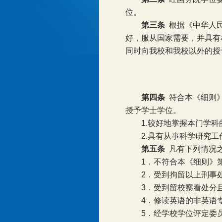
位。
第三条
根据《中华人
好，服从国家需要，并具有
同时向我校和我校以外的授
第四条
符合本《细则
授予学士学位。
1.
较好地掌握本门学科
2.
具有从事科学研究工
第五条
凡有下列情况
1
．不符合本《细则》
2
．受到拘留以上刑事
3
．受到留校察看处分
4
．修读英语的非英语
5
．经学校学位评定委