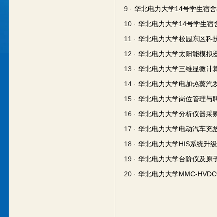
9
· 华北电力大学14号学生宿
10
· 华北电力大学14号学生
11
· 华北电力大学校园东区科
12
· 华北电力大学太阳能模
13
· 华北电力大学三维显微
14
· 华北电力大学电加热蒸汽
15
· 华北电力大学岗位管理与
16
· 华北电力大学分析仪器采
17
· 华北电力大学电动汽车
18
· 华北电力大学HIS系统升
19
· 华北电力大学台阶仪及原
20
· 华北电力大学MMC-H