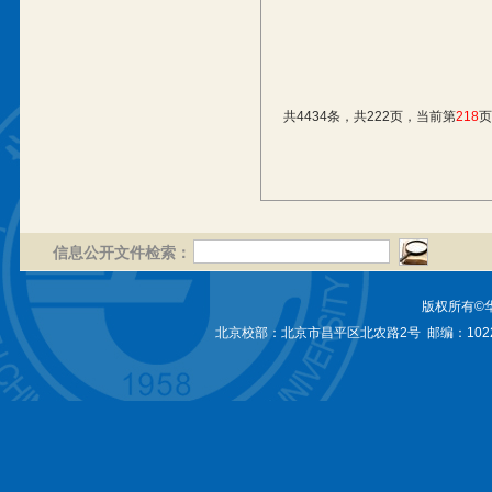
共4434条，共222页，当前第
218
信息公开文件检索：
版权所有©
北京校部：北京市昌平区北农路2号 邮编：1022