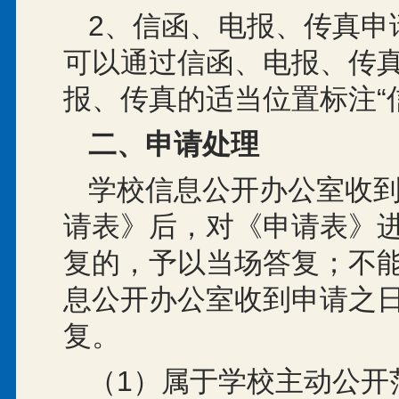
2、信函、电报、传真申
可以通过信函、电报、传
报、传真的适当位置标注“
二、申请处理
学校信息公开办公室收
请表》后，对《申请表》
复的，予以当场答复；不
息公开办公室收到申请之日
复。
（1）属于学校主动公开